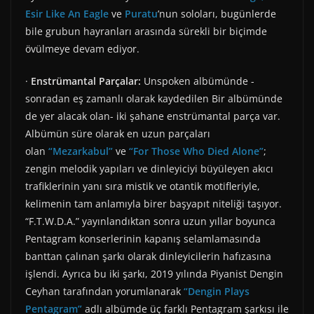
Esir Like An Eagle
ve
Puratu
’nun soloları, bugünlerde
bile grubun hayranları arasında sürekli bir biçimde
övülmeye devam ediyor.
·
Enstrümantal Parçalar:
Unspoken albümünde -
sonradan eş zamanlı olarak kaydedilen Bir albümünde
de yer alacak olan- iki şahane enstrümantal parça var.
Albümün süre olarak en uzun parçaları
olan
“Mezarkabul”
ve
“For Those Who Died Alone”
;
zengin melodik yapıları ve dinleyiciyi büyüleyen akıcı
trafiklerinin yanı sıra mistik ve otantik motifleriyle,
kelimenin tam anlamıyla birer başyapıt niteliği taşıyor.
“F.T.W.D.A.” yayınlandıktan sonra uzun yıllar boyunca
Pentagram konserlerinin kapanış selamlamasında
banttan çalınan şarkı olarak dinleyicilerin hafızasına
işlendi. Ayrıca bu iki şarkı, 2019 yılında Piyanist Dengin
Ceyhan tarafından yorumlanarak
“Dengin Plays
Pentagram”
adlı albümde üç farklı Pentagram şarkısı ile