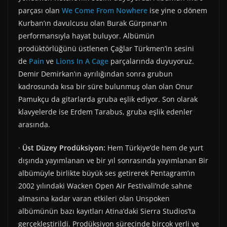
parçası olan
We Come From Nowhere
ise yine o dönem
Kurban’ın davulcusu olan Burak Gürpınar’ın
performansıyla hayat buluyor. Albümün
prodüktörlüğünü üstlenen Çağlar Türkmen’in sesini
de
Pain
ve
Lions In A Cage
parçalarında duyuyoruz.
Demir Demirkan’ın ayrılığından sonra grubun
kadrosunda kısa bir süre bulunmuş olan olan Onur
Pamukçu da gitarlarda gruba eşlik ediyor. Son olarak
klavyelerde ise Erdem Tarabus, gruba eşlik edenler
arasında.
·
Üst Düzey Prodüksiyon:
Hem Türkiye’de hem de yurt
dışında yayımlanan ve bir yıl sonrasında yayımlanan Bir
albümüyle birlikte büyük ses getirerek Pentagram’ın
2002 yılındaki Wacken Open Air Festivali’nde sahne
almasına kadar varan etkileri olan Unspoken
albümünün bazı kayıtları Atina’daki Sierra Studios’ta
gerçekleştirildi. Prodüksiyon sürecinde birçok yerli ve