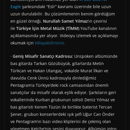
Eagle
şarkısındaki “Esîr” kavramı üzerinde bile uzun
uzun durulabilir. Bu çözümlemenin benim gördüğüm
en güzel örneği,
Nurullah Samet Yılmaz
’ın çevirisi
ile
Türkiye İçin Metal Müzik (TİMM)
YouTube kanalının
açıklamasında yer alıyor. Videoyu izlemek ve açıklamayı
okumak için
tıklayabilirsiniz.
·
Geniş Misafir Sanatçı Kadrosu:
Unspoken albümünde
bas gitarda Tarkan Gözübüyük, gitarlarda Metin
Türkcan ve Hakan Utangaç, vokalde Murat İlkan ve
davulda Cenk Ünnü kadrosuyla dinlediğimiz
Pentagram’a Türkiye’deki rock camiasından önemli
sanatçılar da misafir olarak eşlik ediyor. Şarkıların geri
vokallerinde Kurban grubunun solisti Deniz Yılmaz ve
bas gitaristi Kerem Tüzün ile birlikte baterist Tercan
Şener, grubun konserlerdeki ışık şefi Uğur Can Önder
ve Pentagram’ın bazı video kliplerini de çekmiş olan
yönetmen Ketche’nin sesini duyuyoruz. Albümün intro