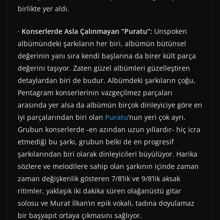
birlikte yer aldı.
·
Konserlerde Asla Çalınmayan “Puratu”:
Unspoken
albümündeki şarkıların her biri, albümün bütünsel
değerinin yanı sıra kendi başlarına da birer kült parça
değerini taşıyor. Zaten güzel albümleri güzelleştiren
detaylardan biri de budur. Albümdeki şarkıların çoğu,
Pentagram konserlerinin vazgeçilmez parçaları
arasında yer alsa da albümün birçok dinleyiciye göre en
iyi parçalarından biri olan
Puratu
’nun yeri çok ayrı.
Grubun konserlerde -en azından uzun yıllardır- hiç icra
etmediği bu şarkı, grubun belki de en progresif
şarkılarından biri olarak dinleyicileri büyülüyor. Harika
sözlere ve melodilere sahip olan şarkının içinde zaman
zaman değişkenlik gösteren 7/8’lik ve 9/8’lik aksak
ritimler, yaklaşık iki dakika süren olağanüstü gitar
solosu ve Murat İlkan’ın epik vokali, tadına doyulamaz
bir başyapıt ortaya çıkmasını sağlıyor.