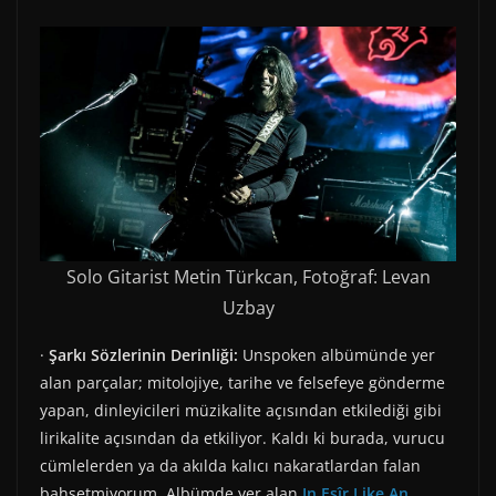
Solo Gitarist Metin Türkcan, Fotoğraf: Levan
Uzbay
·
Şarkı Sözlerinin Derinliği:
Unspoken albümünde yer
alan parçalar; mitolojiye, tarihe ve felsefeye gönderme
yapan, dinleyicileri müzikalite açısından etkilediği gibi
lirikalite açısından da etkiliyor. Kaldı ki burada, vurucu
cümlelerden ya da akılda kalıcı nakaratlardan falan
bahsetmiyorum. Albümde yer alan
In Esîr Like An