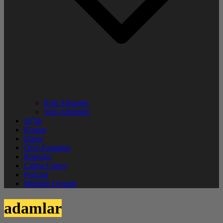
Kült Albümler
Yeni Albümler
45’lik
Konser
Haber
Özel Zamanlar
Röportaj
Çalma Listesi
Podcast
Müziğin Dışında
adamlar